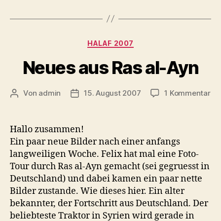
Kategorien
HALAF 2007
Neues aus Ras al-Ayn
zu
Von
admin
15. August 2007
1 Kommentar
Beitragsautor
Veröffentlichungsdatum
Ne
au
Ra
Hallo zusammen!
al-
Ein paar neue Bilder nach einer anfangs
Ay
langweiligen Woche. Felix hat mal eine Foto-
Tour durch Ras al-Ayn gemacht (sei gegruesst in
Deutschland) und dabei kamen ein paar nette
Bilder zustande. Wie dieses hier. Ein alter
bekannter, der Fortschritt aus Deutschland. Der
beliebteste Traktor in Syrien wird gerade in