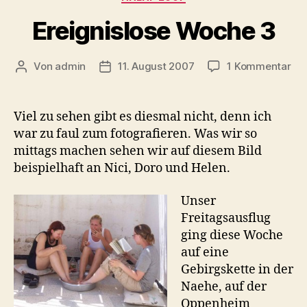
Ereignislose Woche 3
zu
Von
admin
11. August 2007
1 Kommentar
Beitragsautor
Veröffentlichungsdatum
Ere
Wo
3
Viel zu sehen gibt es diesmal nicht, denn ich
war zu faul zum fotografieren. Was wir so
mittags machen sehen wir auf diesem Bild
beispielhaft an Nici, Doro und Helen.
Unser
Freitagsausflug
ging diese Woche
auf eine
Gebirgskette in der
Naehe, auf der
Oppenheim