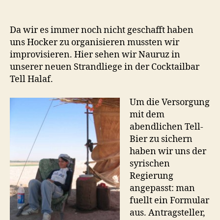
Leben
auf
dem
Da wir es immer noch nicht geschafft haben
Tell
uns Hocker zu organisieren mussten wir
–
improvisieren. Hier sehen wir Nauruz in
Unsere
unserer neuen Strandliege in der Cocktailbar
Verbesserungen
Tell Halaf.
Um die Versorgung
mit dem
abendlichen Tell-
Bier zu sichern
haben wir uns der
syrischen
Regierung
angepasst: man
fuellt ein Formular
aus. Antragsteller,