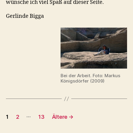
wünsche ich viel Spaß auf dieser Seite.
Gerlinde Bigga
Bei der Arbeit. Foto: Markus
Königsdörfer (2009)
Seitennummerierung
…
1
2
13
Ältere
→
der